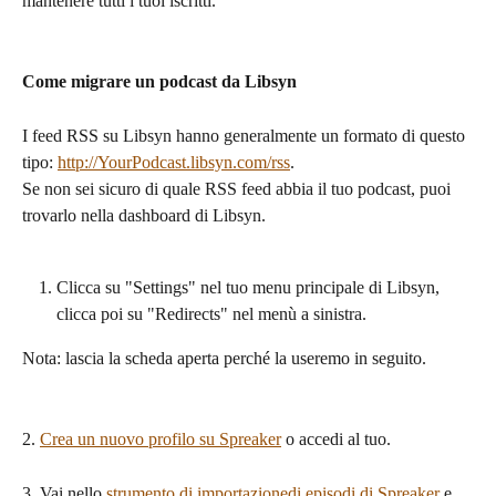
mantenere tutti i tuoi iscritti.
Come migrare un podcast da Libsyn
I feed RSS su Libsyn hanno generalmente un formato di questo 
tipo: 
http://YourPodcast.libsyn.com/rss
.
Se non sei sicuro di quale RSS feed abbia il tuo podcast, puoi 
trovarlo nella dashboard di Libsyn.
Clicca su "Settings" nel tuo menu principale di Libsyn, 
clicca poi su "Redirects" nel menù a sinistra.
Nota: lascia la scheda aperta perché la useremo in seguito.
2. 
Crea un nuovo profilo su Spreaker
 o accedi al tuo.
3. Vai nello 
strumento di importazionedi episodi di Spreaker
 e 