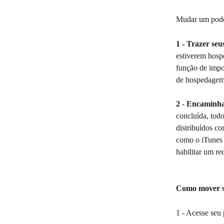
Mudar um podca
1 - Trazer se
estiverem hosp
função de impo
de hospedagem 
2 - Encaminha
concluída, tod
distribuídos c
como o iTunes 
habilitar um r
Como mover s
1 - Acesse seu