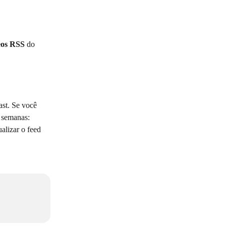
eos RSS
 do 
ast. Se você 
 semanas: 
alizar o feed 