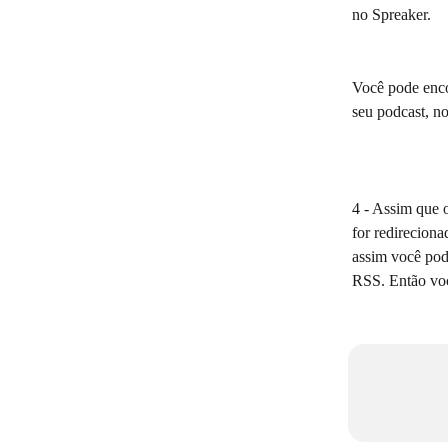
no Spreaker.
Você pode enco
seu podcast, no
4 - Assim que o
for redireciona
assim você pode
RSS. Então voc