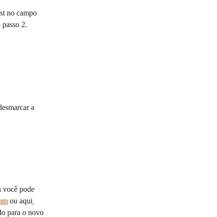
st no campo 
 passo 2.
desmarcar a 
a você pode 
com
 ou aqui
do para o novo 