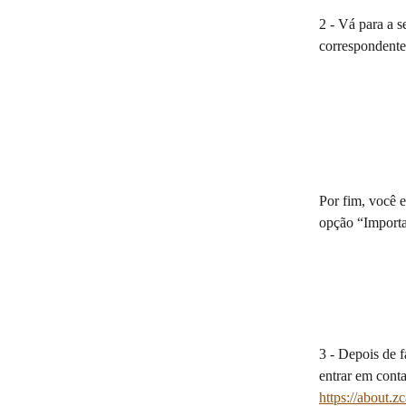
2 - Vá para a s
correspondente 
Por fim, você 
opção “Importa
3 - Depois de f
entrar em cont
https://about.zc